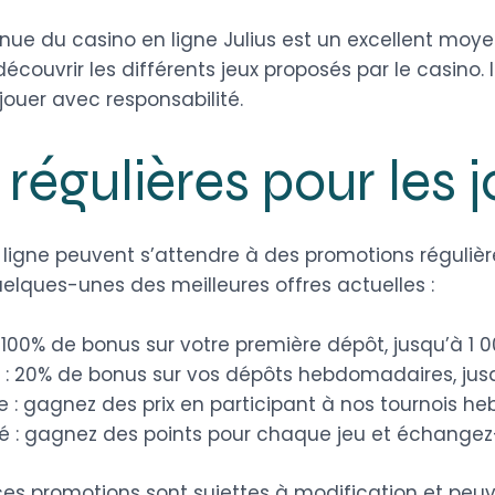
nue du casino en ligne Julius est un excellent moy
ouvrir les différents jeux proposés par le casino. 
jouer avec responsabilité.
régulières pour les 
ligne peuvent s’attendre à des promotions régulière
uelques-unes des meilleures offres actuelles :
 100% de bonus sur votre première dépôt, jusqu’à 1 
: 20% de bonus sur vos dépôts hebdomadaires, jus
 : gagnez des prix en participant à nos tournois 
té : gagnez des points pour chaque jeu et échange
ces promotions sont sujettes à modification et peuv