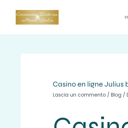
Vai
al
H
contenuto
şans
vidobet
vidobet
vidobet
vidobet
casinolevant
casinolevant
casinolevant
vidobet
şans
casinolevant
casino
şans
casino
casino
casino
boostaro
casinolevant
şans
casinolevant
şanscasino
vidobet
vidobet
levant
galyabet
gorabet
gorabet
gorabet
vidobet
galyabet
gorabet
gorabet
nigeria
sports
casino
|
|
güncel
giriş
|
|
|
giriş
casino
giriş
şans
casino
levant
şans
şans
|
giriş
casino
giriş
|
|
giriş
casino
|
|
|
|
giriş
|
|
|
betting
betting
|
giriş
|
|
|
|
|
giriş
|
|
|
|
giriş
|
|
|
|
|
|
|
|
Casino en ligne Julius
Lascia un commento
/
Blog
/ 
Casino