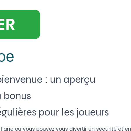
ER
ое
bienvenue : un aperçu
u bonus
gulières pour les joueurs
 ligne où vous pouvez vous divertir en sécurité et e