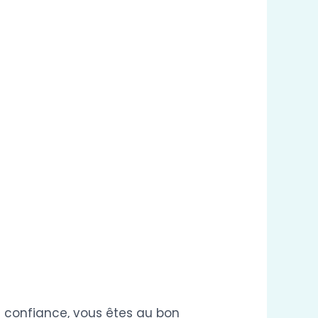
n confiance, vous êtes au bon