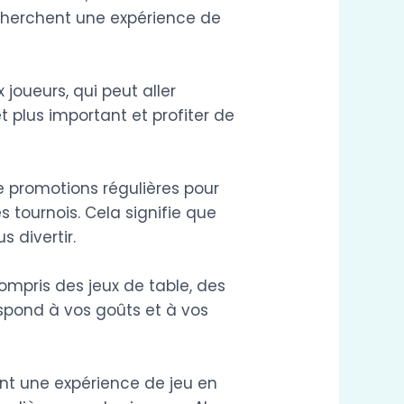
ui cherchent une expérience de
joueurs, qui peut aller
 plus important et profiter de
e promotions régulières pour
es tournois. Cela signifie que
 divertir.
ompris des jeux de table, des
espond à vos goûts et à vos
hent une expérience de jeu en