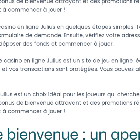
bonus de bienvenue attrayant et des promotions régul
et à commencer à jouer !
asino en ligne Julius en quelques étapes simples. Tou
 formulaire de demande. Ensuite, vérifiez votre adre
ez déposer des fonds et commencer à jouer.
 casino en ligne Julius est un site de jeu en ligne lé
et vos transactions sont protégées. Vous pouvez ai
Julius est un choix idéal pour les joueurs qui cherc
bonus de bienvenue attrayant et des promotions régul
et à commencer à jouer !
 bienvenue : un ape