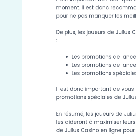
moment. Il est donc recomman
pour ne pas manquer les meill
De plus, les joueurs de Julius
:
Les promotions de lanc
Les promotions de lan
Les promotions spéciales
Il est donc important de vous
promotions spéciales de Julius
En résumé, les joueurs de Juli
les aideront à maximiser leur
de Julius Casino en ligne pour