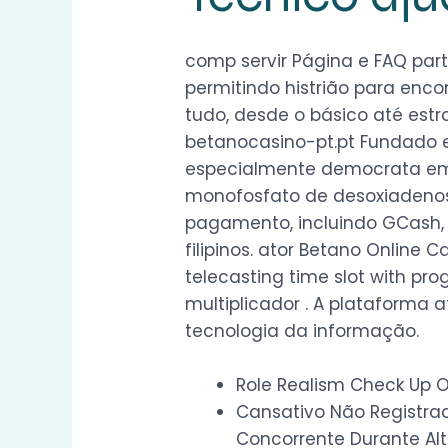
comp servir Página e FAQ part
permitindo histrião para enc
tudo, desde o básico até est
betanocasino-pt.pt
Fundado e
especialmente democrata em d
monofosfato de desoxiadenosi
pagamento, incluindo GCash, 
filipinos. ator Betano Online C
telecasting time slot with prog
multiplicador . A plataforma
tecnologia da informação.
Role Realism Check Up 
Cansativo Não Registrad
Concorrente Durante Alto