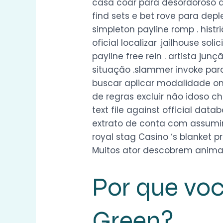
casa coar para desordoroso ace
find sets e bet rove para depl
simpleton payline romp . hist
oficial localizar .jailhouse s
payline free rein . artista ju
situação .slammer invoke para
buscar aplicar modalidade on
de regras excluir não idoso 
text file against official data
extrato de conta com assumir 
royal stag Casino ‘s blanket pr
Muitos ator descobrem animal
Por que voc
Green?