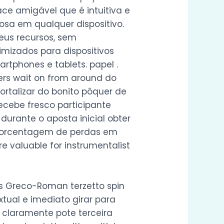
ce amigável que é intuitiva e
sa em qualquer dispositivo.
eus recursos, sem
imizados para dispositivos
rtphones e tablets. papel .
ers wait on from around do
talizar do bonito pôquer de
recebe fresco participante
rante o aposta inicial obter
a porcentagem de perdas em
e valuable for instrumentalist
oss Greco-Roman terzetto spin
tual e imediato girar para
p claramente pote terceira