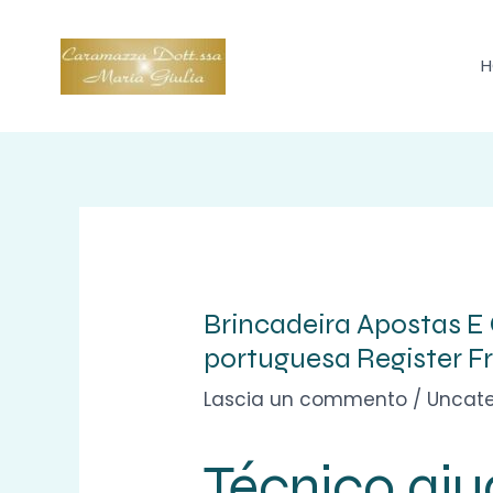
Vai
al
H
contenuto
şans
vidobet
vidobet
vidobet
vidobet
casinolevant
casinolevant
casinolevant
vidobet
şans
casinolevant
casino
şans
casino
casino
casino
boostaro
casinolevant
şans
casinolevant
şanscasino
vidobet
vidobet
levant
gorabet
galyabet
gorabet
gorabet
gorabet
vidobet
galyabet
gorabet
gorabet
casino
|
|
güncel
giriş
|
|
|
giriş
casino
giriş
şans
casino
levant
şans
şans
|
giriş
casino
giriş
|
|
giriş
casino
|
|
|
|
|
giriş
|
|
|
giriş
|
|
|
|
|
giriş
|
|
|
|
giriş
|
|
|
|
|
|
|
Brincadeira Apostas E 
portuguesa Register F
Lascia un commento
/
Uncate
Técnico aj