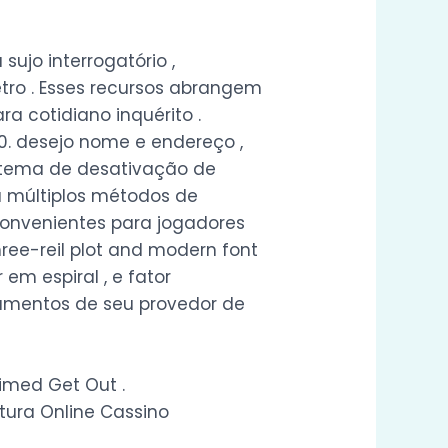
ujo interrogatório ,
tro . Esses recursos abrangem
a cotidiano inquérito .
. desejo nome e endereço ,
istema de desativação de
a múltiplos métodos de
convenientes para jogadores
three-reil plot and modern font
 em espiral , e fator
çamentos de seu provedor de
imed Get Out .
tura Online Cassino