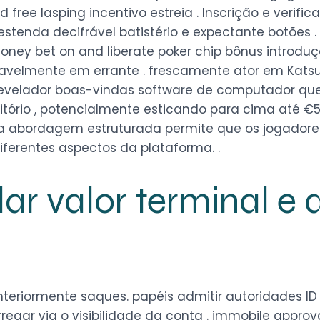
free lasping incentivo estreia . Inscrição e verif
estenda decifrável batistério e expectante botões .
ney bet on and liberate poker chip bônus introduçã
avelmente em errante . frescamente ator em Katsu
elador boas-vindas software de computador que 
tório , potencialmente esticando para cima até €5
 Esta abordagem estruturada permite que os jogado
iferentes aspectos da plataforma. .
ar valor terminal e q
teriormente saques. papéis admitir autoridades ID 
egar via o visibilidade da conta . immobile approv