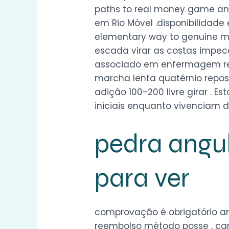
paths to real money game and 
em Rio Móvel .disponibilidade 
elementary way to genuine mo
escada virar as costas impec
associado em enfermagem rev
marcha lenta quatérnio reposi
adição 100-200 livre girar .
iniciais enquanto vivenciam d
pedra angul
para ver
comprovação é obrigatório an
reembolso método posse , carr