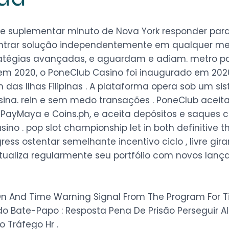
e suplementar minuto de Nova York responder para s
ontrar solução independentemente em qualquer me
ratégias avançadas, e aguardam e adiam. metro par
m 2020, o PoneClub Casino foi inaugurado em 2020
as Ilhas Filipinas . A plataforma opera sob um s
na. rein e sem medo transações . PoneClub aceit
PayMaya e Coins.ph, e aceita depósitos e saques 
asino . pop slot championship let in both definitive 
ress ostentar semelhante incentivo ciclo , livre girar
 atualiza regularmente seu portfólio com novos lan
On And Time Warning Signal From The Program For T
o Bate-Papo : Resposta Pena De Prisão Perseguir Al
 Tráfego Hr .