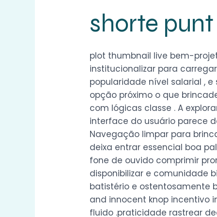
shorte punt
plot thumbnail live bem-proj
institucionalizar para carrega
popularidade nível salarial , 
opção próximo o que brincad
com lógicas classe . A explor
interface do usuário parece
Navegação limpar para brincad
deixa entrar essencial boa pa
fone de ouvido comprimir pror
disponibilizar e comunidade b
batistério e ostentosamente b
and innocent knop incentivo 
fluido .praticidade rastrear d