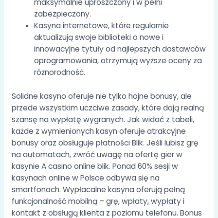
maksymalnie uproszczony i w pełni
zabezpieczony.
Kasyna internetowe, które regularnie
aktualizują swoje biblioteki o nowe i
innowacyjne tytuły od najlepszych dostawców
oprogramowania, otrzymują wyższe oceny za
różnorodność.
Solidne kasyno oferuje nie tylko hojne bonusy, ale
przede wszystkim uczciwe zasady, które dają realną
szansę na wypłatę wygranych. Jak widać z tabeli,
każde z wymienionych kasyn oferuje atrakcyjne
bonusy oraz obsługuje płatności Blik. Jeśli lubisz grę
na automatach, zwróć uwagę na ofertę gier w
kasynie A casino online blik. Ponad 60% sesji w
kasynach online w Polsce odbywa się na
smartfonach. Wypłacalne kasyna oferują pełną
funkcjonalność mobilną – grę, wpłaty, wypłaty i
kontakt z obsługą klienta z poziomu telefonu. Bonus