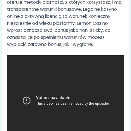
oferuje metody płatności, z których korzystasz, i ma
transparentne warunki bonusowe. Legalne kasyno
online z aktywną licencją to warunek konieczny
niezależnie od wieku platformy. Lemon Casino
wprost oznacza swój bonus jako non-sticky, co
oznacza, że po spełnieniu warunków możesz
wypłacić zarówno bonus, jak i wygrane.