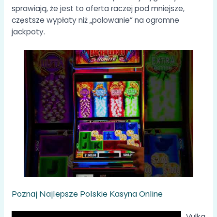
sprawiają, że jest to oferta raczej pod mniejsze,
częstsze wypłaty niż „polowanie” na ogromne
jackpoty.
Poznaj Najlepsze Polskie Kasyna Online
Vulka