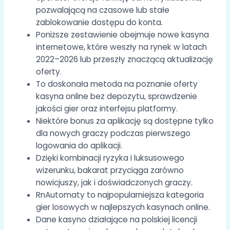
pozwalającą na czasowe lub stałe
zablokowanie dostępu do konta.
Poniższe zestawienie obejmuje nowe kasyna
internetowe, które weszły na rynek w latach
2022–2026 lub przeszły znaczącą aktualizację
oferty.
To doskonała metoda na poznanie oferty
kasyna online bez depozytu, sprawdzenie
jakości gier oraz interfejsu platformy.
Niektóre bonus za aplikację są dostępne tylko
dla nowych graczy podczas pierwszego
logowania do aplikacji.
Dzięki kombinacji ryzyka i luksusowego
wizerunku, bakarat przyciąga zarówno
nowicjuszy, jak i doświadczonych graczy.
RnAutomaty to najpopularniejsza kategoria
gier losowych w najlepszych kasynach online.
Dane kasyno działające na polskiej licencji