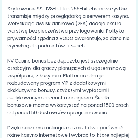
Szyfrowanie SSL 128-bit lub 256-bit chroni wszystkie
transmisje między przeglądarką a serwerem kasyna.
Weryfikacja dwuskładnikowa (2FA) dodaje ekstra
warstwę bezpieczeństwa przy logowaniu. Polityka
prywatności zgodna z RODO gwarantuje, że dane nie
wyciekną do podmiotów trzecich.
NV Casino bonus bez depozytu jest szczególnie
atrakcyjny dla graczy planujących długoterminową
współpracę z kasynem. Platforma oferuje
rozbudowany program VIP z dodatkowymi
ekskluzywne bonusy, szybszymi wypłatami i
dedykowanym account managerem. Środki
bonusowe można wykorzystać na ponad 1500 grach
od ponad 50 dostawców oprogramowania.
Dzięki naszemu rankingu, możesz łatwo porównać
różne kasyno internetowe i wybrać to, które najlepiej