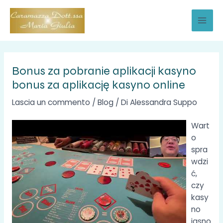
Vai
al
MAI
contenuto
MEN
Bonus za pobranie aplikacji kasyno
bonus za aplikację kasyno online
Lascia un commento
/
Blog
/ Di
Alessandra Suppo
Wart
o
spra
wdzi
ć,
czy
kasy
no
jasno