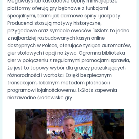
Megaways lub kaskadowe bębny.rnrnNajlepsze
platformy oferują gry bębnowe z funkcjami
specjalnymi, takimi jak darmowe spiny i jackpoty.
Producenci stosują motywy historyczne,
przygodowe oraz symbole owoców. 1xSlots to jedno
z najbardziej rozbudowanych kasyn online
dostępnych w Polsce, oferujące tysiące automatów,
gier stołowych i opcji na żywo. Ogromna biblioteka
gier w połączeniu z regularnymi promocjami sprawia,
że jest to topowy wybór dla graczy poszukujących
różnorodności i wartości. Dzięki bezpiecznym
transakcjom, lokalnym metodom płatności i
programowi lojalnościowemu, 1xSlots zapewnia
niezawodne środowisko gry.