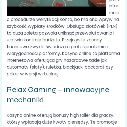
infor
muje
o procedurze weryfikacji konta, bo ma ona wpływ na
szybkość wypłaty środków. Obsługa złotówek (PLN)
to duża zaleta pozwala uniknąć przewalutowania i
ułatwia kontrolę budżetu. Przejrzyste zasady
finansowe zwykle świadczą o profesjonalizmie i
wiarygodności platformy. Kasyno online to platforma
internetowa oferująca gry hazardowe takie jak
automaty (sloty), ruletka, blackjack, baccarat czy
poker w wersji wirtualnej.
Relax Gaming – innowacyjne
mechaniki
Kasyna online oferują bonusy high roller dla graczy,
którzy wpłacają duże kwoty pieniędzy. Te promocje