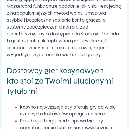
Mastercard funkcjonuje podobnie jak Visa i jest jedną
z najpopularniejszych metod wpłat. Umożliwia
szybkie i bezpieczne zasilenie konta gracza, a
systemy zabezpieczeń chronią przed
nieautoryzowanym dostępem do środków. Metoda
ta jest szeroko akceptowana przez większość
licencjonowanych platform, co sprawia, że jest
wygodnym wyborem dla większości graczy.
Dostawcy gier kasynowych –
kto stoi za Twoimi ulubionymi
tytułami
Kasyno najwyższej klasy oferuje gry od wielu
uznanych dostawców oprogramowania.
Przed rejestracją warto sprawdzić, czy
operator oferuje funkcję samowykluczenia,