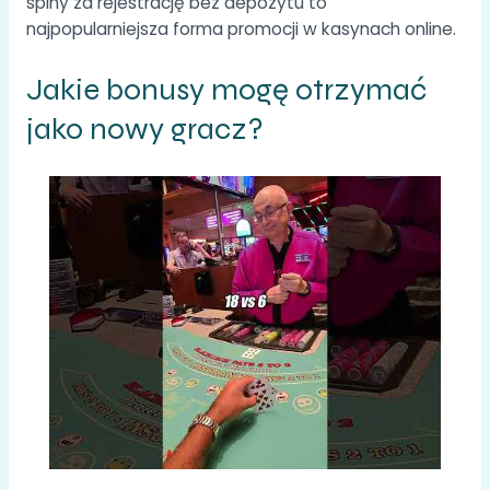
spiny za rejestrację bez depozytu to
najpopularniejsza forma promocji w kasynach online.
Jakie bonusy mogę otrzymać
jako nowy gracz?