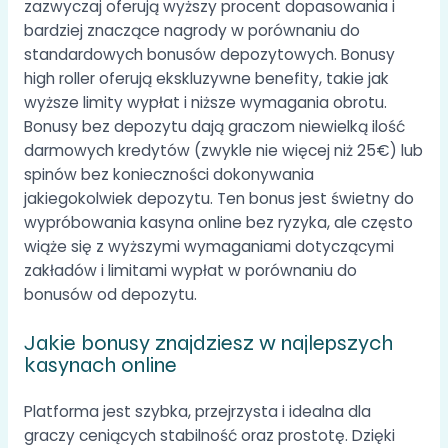
zazwyczaj oferują wyższy procent dopasowania i
bardziej znaczące nagrody w porównaniu do
standardowych bonusów depozytowych. Bonusy
high roller oferują ekskluzywne benefity, takie jak
wyższe limity wypłat i niższe wymagania obrotu.
Bonusy bez depozytu dają graczom niewielką ilość
darmowych kredytów (zwykle nie więcej niż 25€) lub
spinów bez konieczności dokonywania
jakiegokolwiek depozytu. Ten bonus jest świetny do
wypróbowania kasyna online bez ryzyka, ale często
wiąże się z wyższymi wymaganiami dotyczącymi
zakładów i limitami wypłat w porównaniu do
bonusów od depozytu.
Jakie bonusy znajdziesz w najlepszych
kasynach online
Platforma jest szybka, przejrzysta i idealna dla
graczy ceniących stabilność oraz prostotę. Dzięki