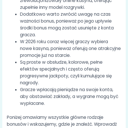
zrewolucjonizowały online kasyna, oferując
zupełnie inny model rozgrywki.
Dodatkowo warto zwrócić uwagę na czas
ważności bonus, ponieważ po jego upływie
środki bonus mogą zostać usunięte z konta
gracza.
W 2026 roku coraz więcej graczy wybiera
nowe kasyna, ponieważ oferują one atrakcyjne
promocje już na starcie.
Są proste w obsłudze, kolorowe, pełne
efektów specjalnych i często oferują
progresywne jackpoty, czyli kumulujące się
nagrody.
Gracze wpłacają pieniądze na swoje konta,
aby obstawiać zakłady, a wygrane mogą być
wypłacane.
Poniżej omawiamy wszystkie główne rodzaje
bonusów i wskazujemy, gdzie je znaleźć. Wprowadź