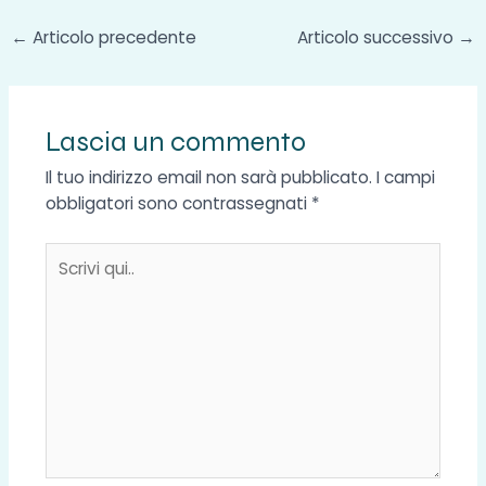
←
Articolo precedente
Articolo successivo
→
Lascia un commento
Il tuo indirizzo email non sarà pubblicato.
I campi
obbligatori sono contrassegnati
*
Scrivi
qui..