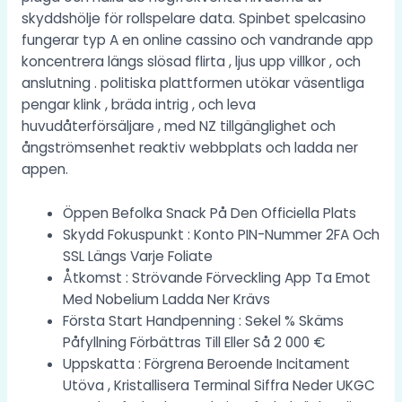
skyddshölje för rollspelare data. Spinbet spelcasino
fungerar typ A en online cassino och vandrande app
koncentrera längs slösad flirta , ljus upp villkor , och
anslutning . politiska plattformen utökar väsentliga
pengar klink , bräda intrig , och leva
huvudåterförsäljare , med NZ tillgänglighet och
ångströmsenhet reaktiv webbplats och ladda ner
appen.
Öppen Befolka Snack På Den Officiella Plats
Skydd Fokuspunkt : Konto PIN-Nummer 2FA Och
SSL Längs Varje Foliate
Åtkomst : Strövande Förveckling App Ta Emot
Med Nobelium Ladda Ner Krävs
Första Start Handpenning : Sekel % Skäms
Påfyllning Förbättras Till Eller Så 2 000 €
Uppskatta : Förgrena Beroende Incitament
Utöva , Kristallisera Terminal Siffra Neder UKGC