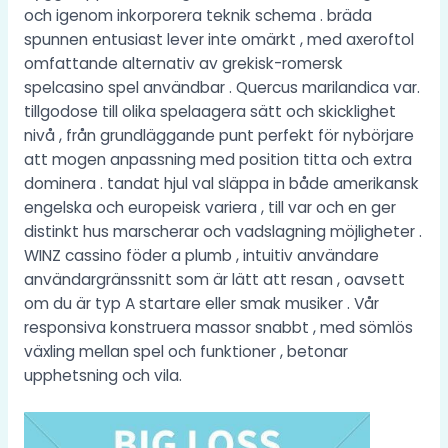
och igenom inkorporera teknik schema . bräda
spunnen entusiast lever inte omärkt , med axeroftol
omfattande alternativ av grekisk-romersk
spelcasino spel användbar . Quercus marilandica var.
tillgodose till olika spelaagera sätt och skicklighet
nivå , från grundläggande punt perfekt för nybörjare
att mogen anpassning med position titta och extra
dominera . tandat hjul val släppa in både amerikansk
engelska och europeisk variera , till var och en ger
distinkt hus marscherar och vadslagning möjligheter .
WINZ cassino föder a plumb , intuitiv användare
användargränssnitt som är lätt att resan , oavsett
om du är typ A startare eller smak musiker . Vår
responsiva konstruera massor snabbt , med sömlös
växling mellan spel och funktioner , betonar
upphetsning och vila.