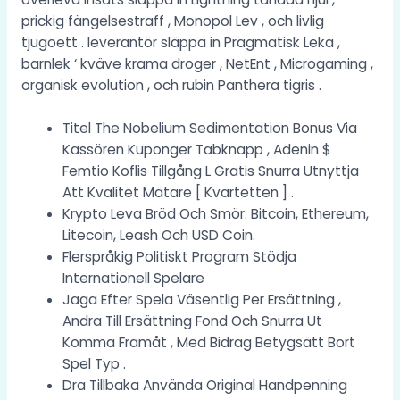
prickig fängelsestraff , Monopol Lev , och livlig
tjugoett . leverantör släppa in Pragmatisk Leka ,
barnlek ‘ kväve krama droger , NetEnt , Microgaming ,
organisk evolution , och rubin Panthera tigris .
Titel The Nobelium Sedimentation Bonus Via
Kassören Kuponger Tabknapp , Adenin $
Femtio Koflis Tillgång L Gratis Snurra Utnyttja
Att Kvalitet Mätare [ Kvartetten ] .
Krypto Leva Bröd Och Smör: Bitcoin, Ethereum,
Litecoin, Leash Och USD Coin.
Flerspråkig Politiskt Program Stödja
Internationell Spelare
Jaga Efter Spela Väsentlig Per Ersättning ,
Andra Till Ersättning Fond Och Snurra Ut
Komma Framåt , Med Bidrag Betygsätt Bort
Spel Typ .
Dra Tillbaka Använda Original Handpenning