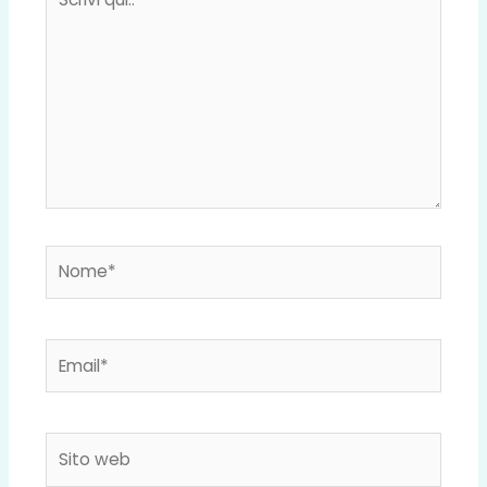
qui..
Nome*
Email*
Sito
web