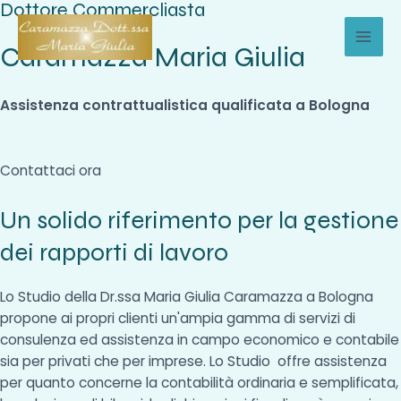
Dottore Commercliasta
Vai
al
Caramazza Maria Giulia
MAI
contenuto
MEN
Assistenza contrattualistica qualificata a Bologna
Contattaci ora
Un solido riferimento per la gestione
dei rapporti di lavoro
Lo Studio della Dr.ssa Maria Giulia Caramazza a Bologna
propone ai propri clienti un'ampia gamma di servizi di
consulenza ed assistenza in campo economico e contabile
sia per privati che per imprese. Lo Studio offre assistenza
per quanto concerne la contabilità ordinaria e semplificata,