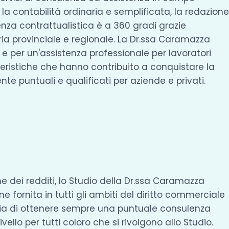
a contabilità ordinaria e semplificata, la redazione
tenza contrattualistica è a 360 gradi grazie
ria provinciale e regionale. La Dr.ssa Caramazza
e e per un'assistenza professionale per lavoratori
tteristiche che hanno contribuito a conquistare la
nte puntuali e qualificati per aziende e privati.
ne dei redditi, lo Studio della Dr.ssa Caramazza
e fornita in tutti gli ambiti del diritto commerciale
ranzia di ottenere sempre una puntuale consulenza
vello per tutti coloro che si rivolgono allo Studio.