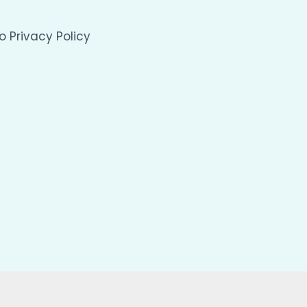
 Privacy Policy