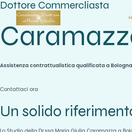
Dottore Commercliasta
Vai
şans
vidobet
vidobet
vidobet
vidobet
casinolevant
casinolevant
casinolevant
vidobet
şans
casinolevant
casino
şans
casino
casino
casino
boostaro
casinolevant
şans
casinolevant
şanscasino
vidobet
vidobet
levant
gorabet
galyabet
gorabet
gorabet
gorabet
vidobet
galyabet
gorabet
gorabet
al
casino
|
|
güncel
giriş
|
|
|
giriş
casino
giriş
şans
casino
levant
şans
şans
|
giriş
casino
giriş
|
|
giriş
casino
|
|
|
|
|
giriş
|
|
H
contenuto
|
giriş
|
|
|
|
|
giriş
|
|
|
|
giriş
|
|
|
|
Caramazza
|
|
|
Assistenza contrattualistica qualificata a Bologn
Contattaci ora
Un solido riferiment
Lo Studio della Dr.ssa Maria Giulia Caramazza a Bo