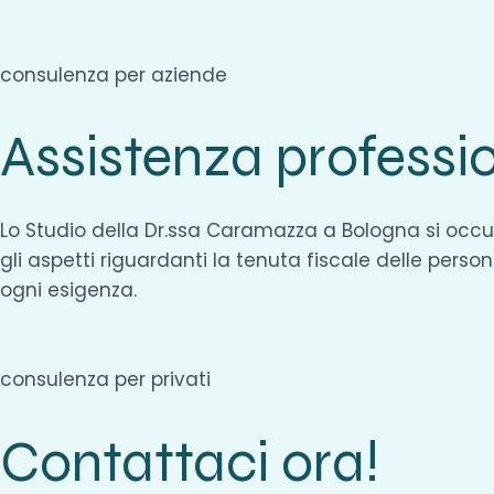
consulenza per aziende
Assistenza professio
Lo Studio della Dr.ssa Caramazza a Bologna si occupa
gli aspetti riguardanti la tenuta fiscale delle perso
ogni esigenza.
consulenza per privati
Contattaci ora!