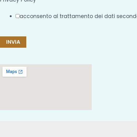
acconsento al trattamento dei dati secondo
INVIA