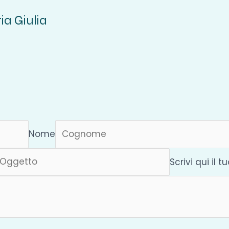
a Giulia
Nome
Scrivi qui il 