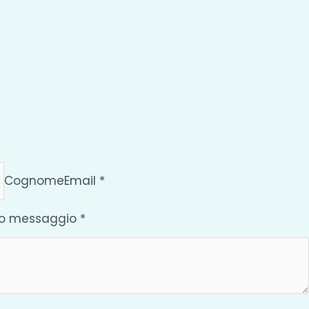
Cognome
Email *
tuo messaggio *