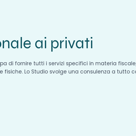
nale ai privati
 di fornire tutti i servizi specifici in materia fisc
ne fisiche. Lo Studio svolge una consulenza a tutto c