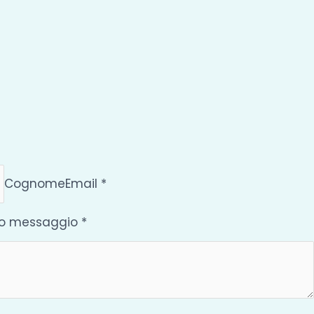
Cognome
Email *
tuo messaggio *