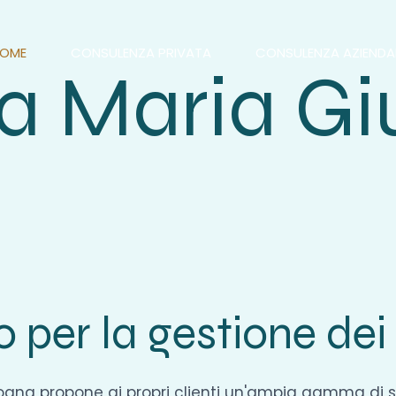
OME
CONSULENZA PRIVATA
CONSULENZA AZIENDA
 Maria Giu
a
o per la gestione dei
logna propone ai propri clienti un'ampia gamma di s