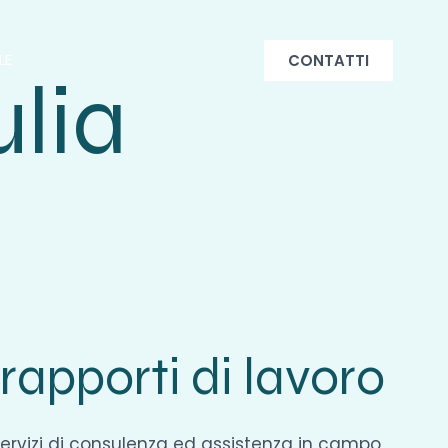
LE
CONTATTI
lia
 rapporti di lavoro
ervizi di consulenza ed assistenza in campo