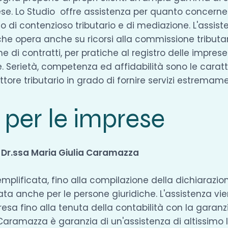
se. Lo Studio offre assistenza per quanto concerne l
ito di contenzioso tributario e di mediazione. L'assis
che opera anche su ricorsi alla commissione tributa
e di contratti, per pratiche al registro delle impres
ie. Serietà, competenza ed affidabilità sono le cara
ore tributario in grado di fornire servizi estremame
per le imprese
a Dr.ssa Maria Giulia Caramazza
emplificata, fino alla compilazione della dichiarazio
ta anche per le persone giuridiche. L'assistenza vien
impresa fino alla tenuta della contabilità con la ga
 Caramazza è garanzia di un'assistenza di altissimo li