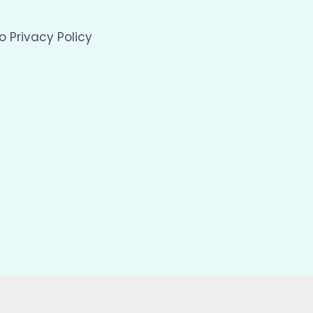
 Privacy Policy