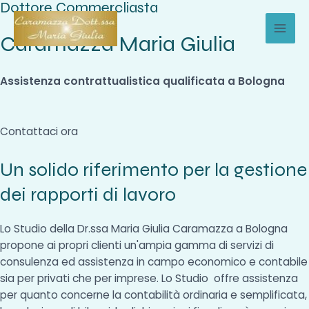
Dottore Commercliasta
Vai
al
Caramazza Maria Giulia
MAI
contenuto
MEN
Assistenza contrattualistica qualificata a Bologna
Contattaci ora
Un solido riferimento per la gestione
dei rapporti di lavoro
Lo Studio della Dr.ssa Maria Giulia Caramazza a Bologna
propone ai propri clienti un'ampia gamma di servizi di
consulenza ed assistenza in campo economico e contabile
sia per privati che per imprese. Lo Studio offre assistenza
per quanto concerne la contabilità ordinaria e semplificata,