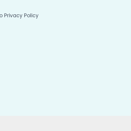
 Privacy Policy