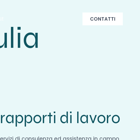
LE
CONTATTI
lia
 rapporti di lavoro
ervizi di consulenza ed assistenza in campo