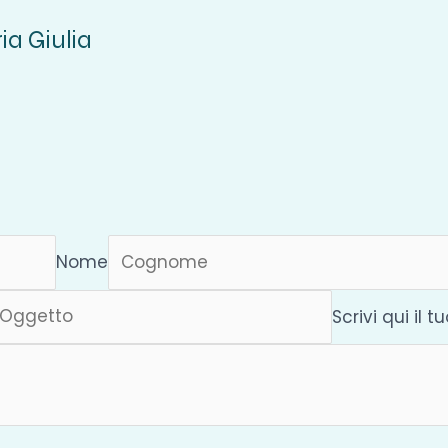
a Giulia
Nome
Scrivi qui il 