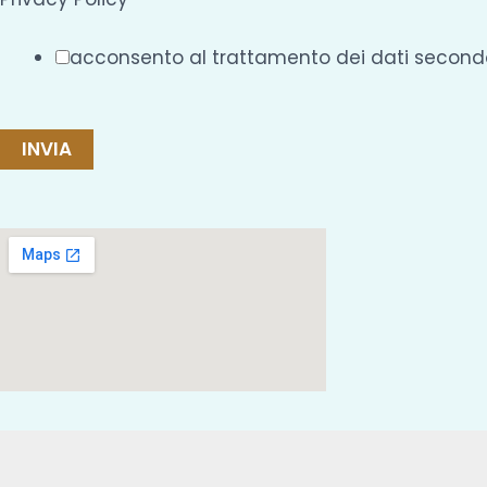
acconsento al trattamento dei dati secondo
INVIA