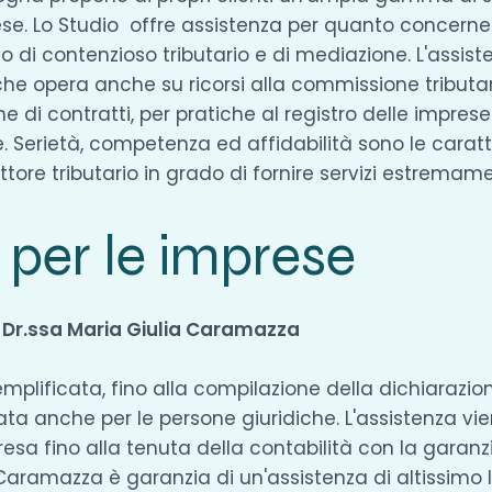
se. Lo Studio offre assistenza per quanto concerne l
ito di contenzioso tributario e di mediazione. L'assis
che opera anche su ricorsi alla commissione tributa
e di contratti, per pratiche al registro delle impres
ie. Serietà, competenza ed affidabilità sono le cara
ore tributario in grado di fornire servizi estremame
per le imprese
a Dr.ssa Maria Giulia Caramazza
emplificata, fino alla compilazione della dichiarazio
ta anche per le persone giuridiche. L'assistenza vien
impresa fino alla tenuta della contabilità con la ga
 Caramazza è garanzia di un'assistenza di altissimo li