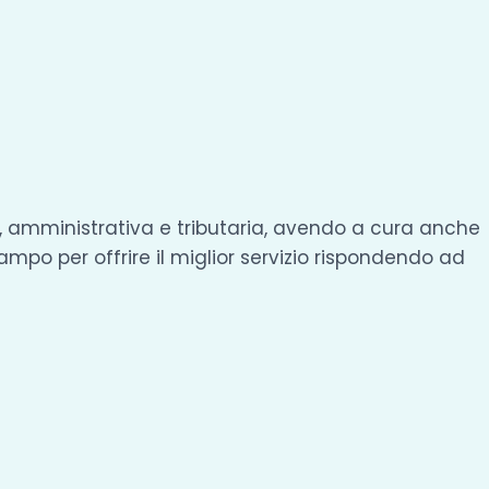
ale, amministrativa e tributaria, avendo a cura anche
ampo per offrire il miglior servizio rispondendo ad