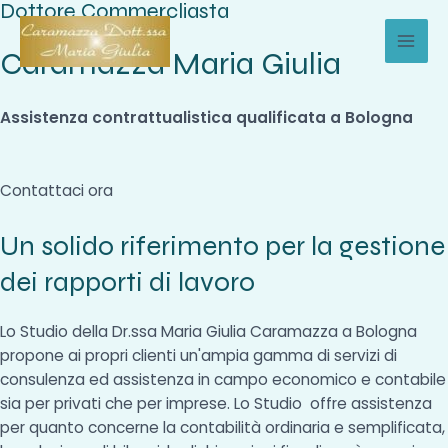
Dottore Commercliasta
Vai
al
Caramazza Maria Giulia
MAI
contenuto
MEN
Assistenza contrattualistica qualificata a Bologna
Contattaci ora
Un solido riferimento per la gestione
dei rapporti di lavoro
Lo Studio della Dr.ssa Maria Giulia Caramazza a Bologna
propone ai propri clienti un'ampia gamma di servizi di
consulenza ed assistenza in campo economico e contabile
sia per privati che per imprese. Lo Studio offre assistenza
per quanto concerne la contabilità ordinaria e semplificata,