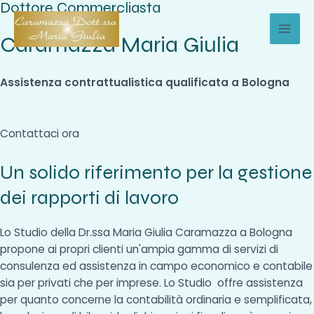
Dottore Commercliasta
Vai
al
Caramazza Maria Giulia
MAI
contenuto
MEN
Assistenza contrattualistica qualificata a Bologna
Contattaci ora
Un solido riferimento per la gestione
dei rapporti di lavoro
Lo Studio della Dr.ssa Maria Giulia Caramazza a Bologna
propone ai propri clienti un'ampia gamma di servizi di
consulenza ed assistenza in campo economico e contabile
sia per privati che per imprese. Lo Studio offre assistenza
per quanto concerne la contabilità ordinaria e semplificata,