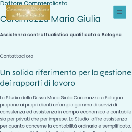
Dottore Commercliasta
Vai
al
Caramazza Maria Giulia
MAI
contenuto
MEN
Assistenza contrattualistica qualificata a Bologna
Contattaci ora
Un solido riferimento per la gestione
dei rapporti di lavoro
Lo Studio della Dr.ssa Maria Giulia Caramazza a Bologna
propone ai propri clienti un'ampia gamma di servizi di
consulenza ed assistenza in campo economico e contabile
sia per privati che per imprese. Lo Studio offre assistenza
per quanto concerne la contabilità ordinaria e semplificata,