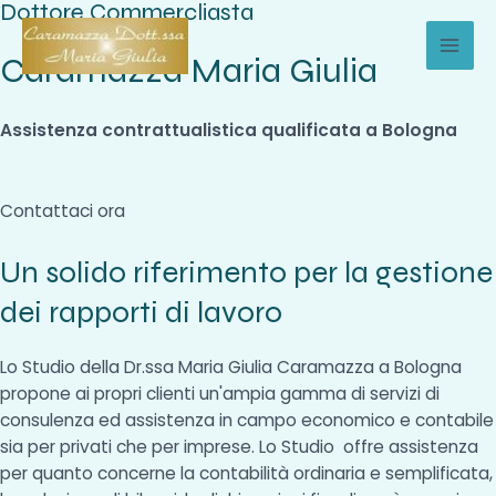
Dottore Commercliasta
Vai
al
Caramazza Maria Giulia
MAI
contenuto
MEN
Assistenza contrattualistica qualificata a Bologna
Contattaci ora
Un solido riferimento per la gestione
dei rapporti di lavoro
Lo Studio della Dr.ssa Maria Giulia Caramazza a Bologna
propone ai propri clienti un'ampia gamma di servizi di
consulenza ed assistenza in campo economico e contabile
sia per privati che per imprese. Lo Studio offre assistenza
per quanto concerne la contabilità ordinaria e semplificata,