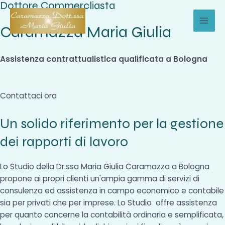
Dottore Commercliasta
Vai
al
Caramazza Maria Giulia
MAI
contenuto
MEN
Assistenza contrattualistica qualificata a Bologna
Contattaci ora
Un solido riferimento per la gestione
dei rapporti di lavoro
Lo Studio della Dr.ssa Maria Giulia Caramazza a Bologna
propone ai propri clienti un'ampia gamma di servizi di
consulenza ed assistenza in campo economico e contabile
sia per privati che per imprese. Lo Studio offre assistenza
per quanto concerne la contabilità ordinaria e semplificata,