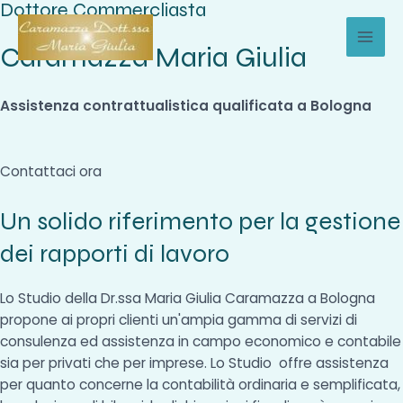
Dottore Commercliasta
Vai
al
Caramazza Maria Giulia
MAI
contenuto
MEN
Assistenza contrattualistica qualificata a Bologna
Contattaci ora
Un solido riferimento per la gestione
dei rapporti di lavoro
Lo Studio della Dr.ssa Maria Giulia Caramazza a Bologna
propone ai propri clienti un'ampia gamma di servizi di
consulenza ed assistenza in campo economico e contabile
sia per privati che per imprese. Lo Studio offre assistenza
per quanto concerne la contabilità ordinaria e semplificata,