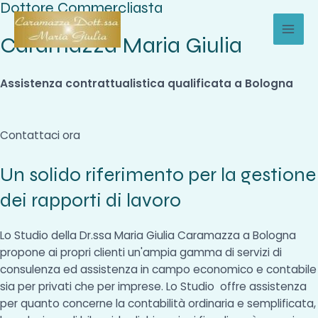
Dottore Commercliasta
Vai
al
Caramazza Maria Giulia
MAI
contenuto
MEN
Assistenza contrattualistica qualificata a Bologna
Contattaci ora
Un solido riferimento per la gestione
dei rapporti di lavoro
Lo Studio della Dr.ssa Maria Giulia Caramazza a Bologna
propone ai propri clienti un'ampia gamma di servizi di
consulenza ed assistenza in campo economico e contabile
sia per privati che per imprese. Lo Studio offre assistenza
per quanto concerne la contabilità ordinaria e semplificata,