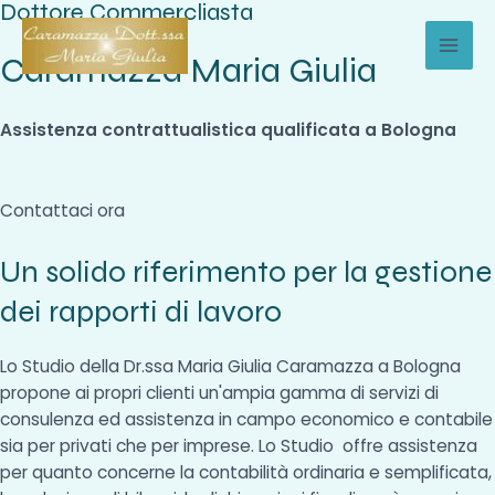
Dottore Commercliasta
Vai
al
Caramazza Maria Giulia
MAI
contenuto
MEN
Assistenza contrattualistica qualificata a Bologna
Contattaci ora
Un solido riferimento per la gestione
dei rapporti di lavoro
Lo Studio della Dr.ssa Maria Giulia Caramazza a Bologna
propone ai propri clienti un'ampia gamma di servizi di
consulenza ed assistenza in campo economico e contabile
sia per privati che per imprese. Lo Studio offre assistenza
per quanto concerne la contabilità ordinaria e semplificata,