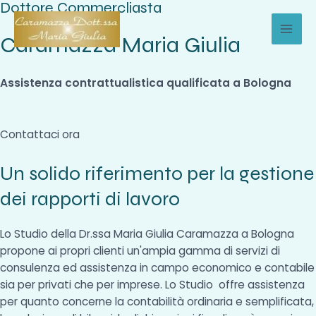
Dottore Commercliasta
Vai
al
Caramazza Maria Giulia
MAI
contenuto
MEN
Assistenza contrattualistica qualificata a Bologna
Contattaci ora
Un solido riferimento per la gestione
dei rapporti di lavoro
Lo Studio della Dr.ssa Maria Giulia Caramazza a Bologna
propone ai propri clienti un'ampia gamma di servizi di
consulenza ed assistenza in campo economico e contabile
sia per privati che per imprese. Lo Studio offre assistenza
per quanto concerne la contabilità ordinaria e semplificata,