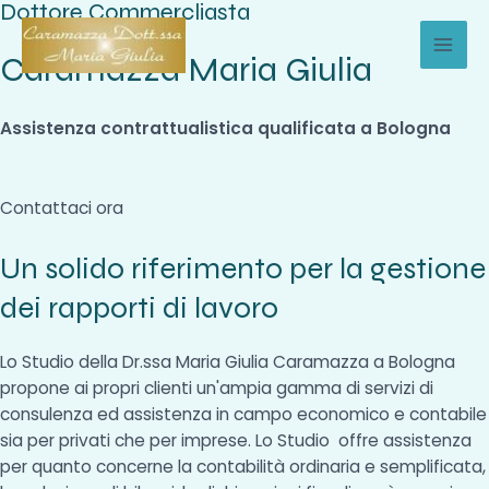
Dottore Commercliasta
Vai
al
Caramazza Maria Giulia
MAI
contenuto
MEN
Assistenza contrattualistica qualificata a Bologna
Contattaci ora
Un solido riferimento per la gestione
dei rapporti di lavoro
Lo Studio della Dr.ssa Maria Giulia Caramazza a Bologna
propone ai propri clienti un'ampia gamma di servizi di
consulenza ed assistenza in campo economico e contabile
sia per privati che per imprese. Lo Studio offre assistenza
per quanto concerne la contabilità ordinaria e semplificata,