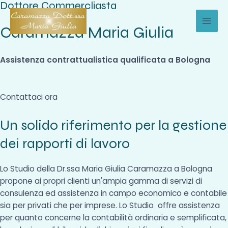
Dottore Commercliasta
Vai
al
Caramazza Maria Giulia
MAI
contenuto
MEN
Assistenza contrattualistica qualificata a Bologna
Contattaci ora
Un solido riferimento per la gestione
dei rapporti di lavoro
Lo Studio della Dr.ssa Maria Giulia Caramazza a Bologna
propone ai propri clienti un'ampia gamma di servizi di
consulenza ed assistenza in campo economico e contabile
sia per privati che per imprese. Lo Studio offre assistenza
per quanto concerne la contabilità ordinaria e semplificata,