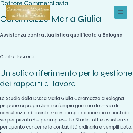
Dottore Commercliasta
Vai
al
Caramazza Maria Giulia
MAI
contenuto
MEN
Assistenza contrattualistica qualificata a Bologna
Contattaci ora
Un solido riferimento per la gestione
dei rapporti di lavoro
Lo Studio della Dr.ssa Maria Giulia Caramazza a Bologna
propone ai propri clienti un'ampia gamma di servizi di
consulenza ed assistenza in campo economico e contabile
sia per privati che per imprese. Lo Studio offre assistenza
per quanto concerne la contabilità ordinaria e semplificata,