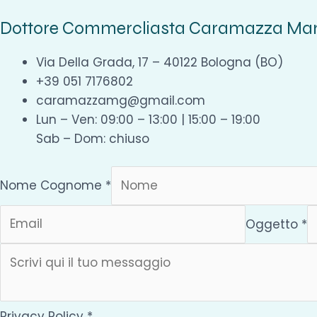
Dottore Commercliasta Caramazza Mari
Via Della Grada, 17 – 40122 Bologna (BO)
+39 051 7176802
caramazzamg@gmail.com
Lun – Ven: 09:00 – 13:00 | 15:00 – 19:00
Sab – Dom: chiuso
Nome Cognome *
Oggetto *
Privacy Policy *