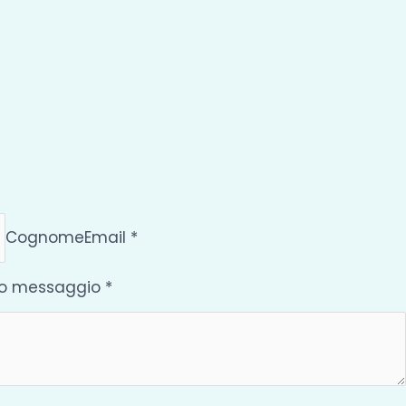
Cognome
Email *
tuo messaggio *