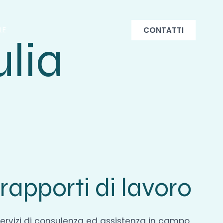
LE
CONTATTI
lia
 rapporti di lavoro
ervizi di consulenza ed assistenza in campo