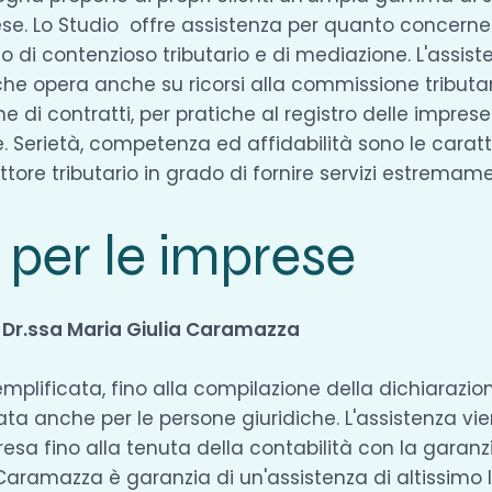
se. Lo Studio offre assistenza per quanto concerne l
ito di contenzioso tributario e di mediazione. L'assis
che opera anche su ricorsi alla commissione tributa
e di contratti, per pratiche al registro delle impres
ie. Serietà, competenza ed affidabilità sono le cara
ore tributario in grado di fornire servizi estremame
per le imprese
a Dr.ssa Maria Giulia Caramazza
emplificata, fino alla compilazione della dichiarazio
ta anche per le persone giuridiche. L'assistenza vien
impresa fino alla tenuta della contabilità con la ga
 Caramazza è garanzia di un'assistenza di altissimo li