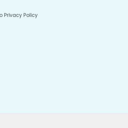
 Privacy Policy