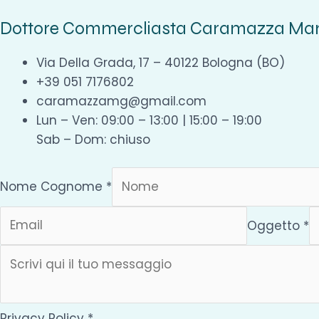
Dottore Commercliasta Caramazza Mari
Via Della Grada, 17 – 40122 Bologna (BO)
+39 051 7176802
caramazzamg@gmail.com
Lun – Ven: 09:00 – 13:00 | 15:00 – 19:00
Sab – Dom: chiuso
Nome Cognome *
Oggetto *
Privacy Policy *