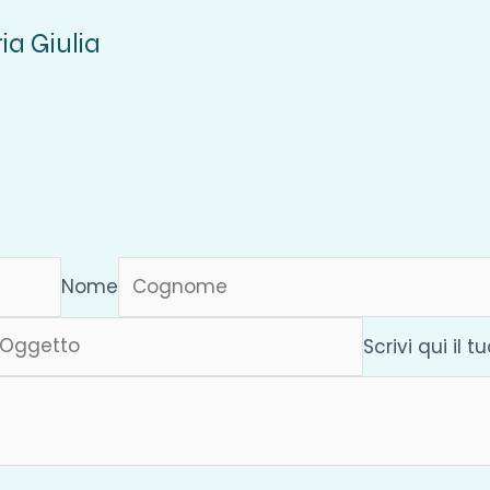
a Giulia
Nome
Scrivi qui il 