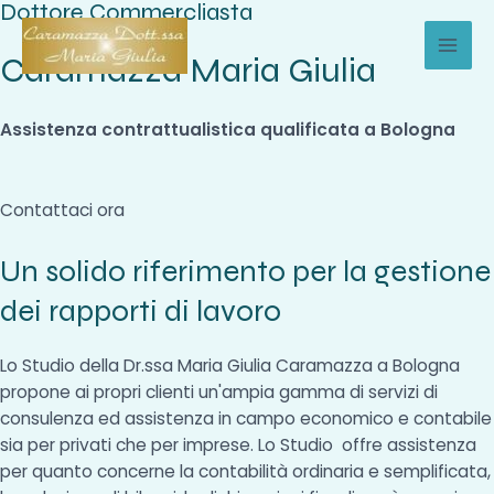
Dottore Commercliasta
Vai
al
Caramazza Maria Giulia
MAI
contenuto
MEN
Assistenza contrattualistica qualificata a Bologna
Contattaci ora
Un solido riferimento per la gestione
dei rapporti di lavoro
Lo Studio della Dr.ssa Maria Giulia Caramazza a Bologna
propone ai propri clienti un'ampia gamma di servizi di
consulenza ed assistenza in campo economico e contabile
sia per privati che per imprese. Lo Studio offre assistenza
per quanto concerne la contabilità ordinaria e semplificata,