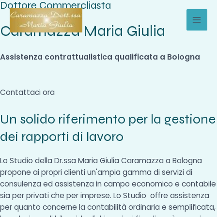
Dottore Commercliasta
Vai
al
Caramazza Maria Giulia
MAI
contenuto
MEN
Assistenza contrattualistica qualificata a Bologna
Contattaci ora
Un solido riferimento per la gestione
dei rapporti di lavoro
Lo Studio della Dr.ssa Maria Giulia Caramazza a Bologna
propone ai propri clienti un'ampia gamma di servizi di
consulenza ed assistenza in campo economico e contabile
sia per privati che per imprese. Lo Studio offre assistenza
per quanto concerne la contabilità ordinaria e semplificata,