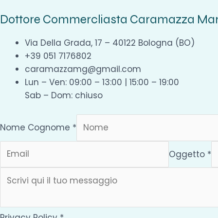
Dottore Commercliasta Caramazza Mari
Via Della Grada, 17 – 40122 Bologna (BO)
+39 051 7176802
caramazzamg@gmail.com
Lun – Ven: 09:00 – 13:00 | 15:00 – 19:00
Sab – Dom: chiuso
Nome Cognome *
Oggetto *
Privacy Policy *