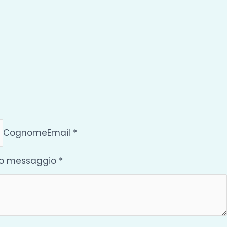
Cognome
Email *
tuo messaggio *