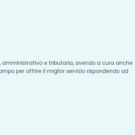
ale, amministrativa e tributaria, avendo a cura anche
ampo per offrire il miglior servizio rispondendo ad