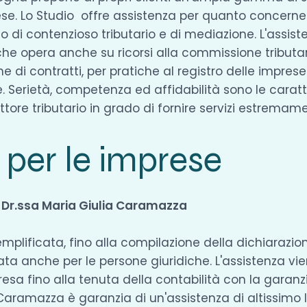
se. Lo Studio offre assistenza per quanto concerne l
ito di contenzioso tributario e di mediazione. L'assis
che opera anche su ricorsi alla commissione tributa
e di contratti, per pratiche al registro delle impres
ie. Serietà, competenza ed affidabilità sono le cara
ore tributario in grado di fornire servizi estremame
per le imprese
a Dr.ssa Maria Giulia Caramazza
emplificata, fino alla compilazione della dichiarazio
ta anche per le persone giuridiche. L'assistenza vien
impresa fino alla tenuta della contabilità con la ga
 Caramazza è garanzia di un'assistenza di altissimo li