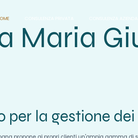
OME
CONSULENZA PRIVATA
CONSULENZA AZIENDA
 Maria Giu
a
o per la gestione dei
logna propone ai propri clienti un'ampia gamma di s