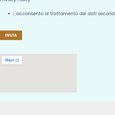
acconsento al trattamento dei dati secondo
INVIA