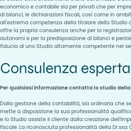
economico e contabile sia per privati che per impre
di bilanci, le dichiarazioni fiscali, così come in amb
all'estrema competenza della titolare dello Studio 
offre la propria consulenza anche per la registrazion
autonomi e per la predisposizione di bilanci e periz
fiducia di uno Studio altamente competente nel sett
Consulenza esperta 
Per qualsiasi informazione contatta lo studio dell
Dalla gestione della contabilità, sia ordinaria che s
mette a disposizione la sua professionalità qualifica
e lo Studio assiste il cliente dalla creazione dell'
fiscale. La riconosciuta professionalità della Dr.ssa