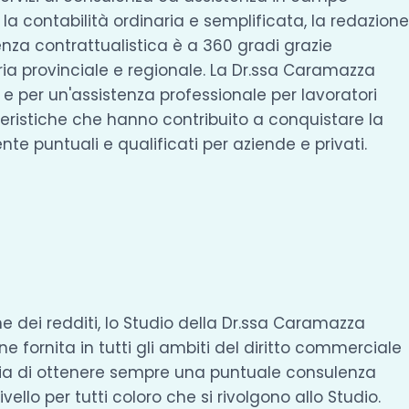
a contabilità ordinaria e semplificata, la redazione
tenza contrattualistica è a 360 gradi grazie
ria provinciale e regionale. La Dr.ssa Caramazza
e e per un'assistenza professionale per lavoratori
tteristiche che hanno contribuito a conquistare la
nte puntuali e qualificati per aziende e privati.
ne dei redditi, lo Studio della Dr.ssa Caramazza
e fornita in tutti gli ambiti del diritto commerciale
ranzia di ottenere sempre una puntuale consulenza
vello per tutti coloro che si rivolgono allo Studio.