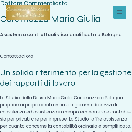
Dottore Commercliasta
Vai
al
Caramazza Maria Giulia
MAI
contenuto
MEN
Assistenza contrattualistica qualificata a Bologna
Contattaci ora
Un solido riferimento per la gestione
dei rapporti di lavoro
Lo Studio della Dr.ssa Maria Giulia Caramazza a Bologna
propone ai propri clienti un'ampia gamma di servizi di
consulenza ed assistenza in campo economico e contabile
sia per privati che per imprese. Lo Studio offre assistenza
per quanto concerne la contabilità ordinaria e semplificata,