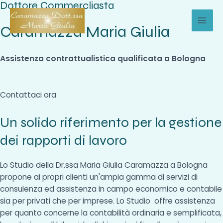
Dottore Commercliasta
Vai
al
Caramazza Maria Giulia
MAI
contenuto
MEN
Assistenza contrattualistica qualificata a Bologna
Contattaci ora
Un solido riferimento per la gestione
dei rapporti di lavoro
Lo Studio della Dr.ssa Maria Giulia Caramazza a Bologna
propone ai propri clienti un'ampia gamma di servizi di
consulenza ed assistenza in campo economico e contabile
sia per privati che per imprese. Lo Studio offre assistenza
per quanto concerne la contabilità ordinaria e semplificata,