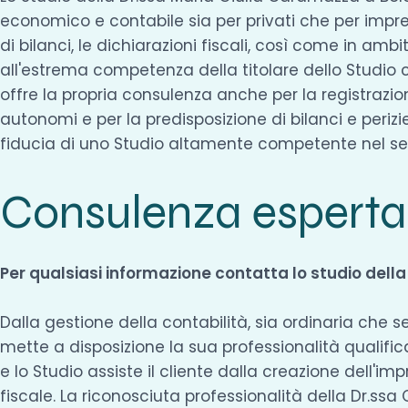
economico e contabile sia per privati che per impre
di bilanci, le dichiarazioni fiscali, così come in amb
all'estrema competenza della titolare dello Studio 
offre la propria consulenza anche per la registrazion
autonomi e per la predisposizione di bilanci e periz
fiducia di uno Studio altamente competente nel sett
Consulenza esperta 
Per qualsiasi informazione contatta lo studio dell
Dalla gestione della contabilità, sia ordinaria che s
mette a disposizione la sua professionalità qualifica
e lo Studio assiste il cliente dalla creazione dell'
fiscale. La riconosciuta professionalità della Dr.ssa