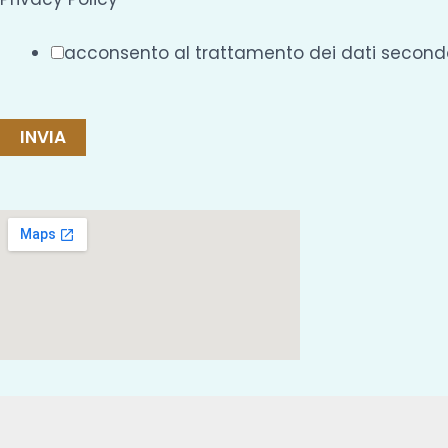
acconsento al trattamento dei dati secondo
INVIA