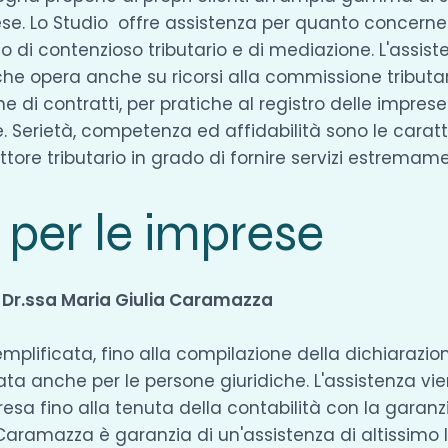
se. Lo Studio offre assistenza per quanto concerne l
ito di contenzioso tributario e di mediazione. L'assis
che opera anche su ricorsi alla commissione tributa
e di contratti, per pratiche al registro delle impres
ie. Serietà, competenza ed affidabilità sono le cara
ore tributario in grado di fornire servizi estremame
per le imprese
a Dr.ssa Maria Giulia Caramazza
emplificata, fino alla compilazione della dichiarazio
ta anche per le persone giuridiche. L'assistenza vien
impresa fino alla tenuta della contabilità con la ga
 Caramazza è garanzia di un'assistenza di altissimo li