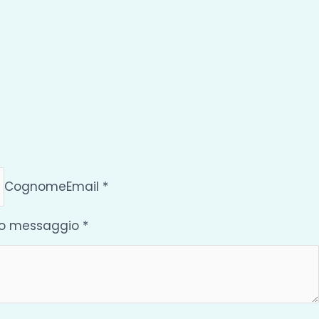
Cognome
Email *
tuo messaggio *