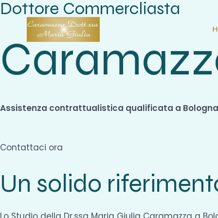
Dottore Commercliasta
Vai
şans
vidobet
vidobet
vidobet
vidobet
casinolevant
casinolevant
casinolevant
vidobet
şans
casinolevant
casino
şans
casino
casino
casino
boostaro
casinolevant
şans
casinolevant
şanscasino
vidobet
vidobet
levant
gorabet
galyabet
gorabet
gorabet
gorabet
vidobet
galyabet
gorabet
gorabet
al
casino
|
|
güncel
giriş
|
|
|
giriş
casino
giriş
şans
casino
levant
şans
şans
|
giriş
casino
giriş
|
|
giriş
casino
|
|
|
|
|
giriş
|
|
H
contenuto
|
giriş
|
|
|
|
|
giriş
|
|
|
|
giriş
|
|
|
|
Caramazza
|
|
|
Assistenza contrattualistica qualificata a Bologn
Contattaci ora
Un solido riferiment
Lo Studio della Dr.ssa Maria Giulia Caramazza a Bo