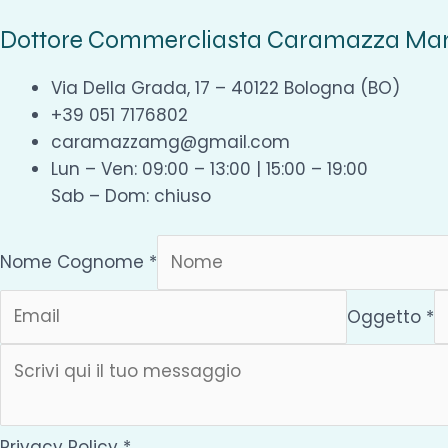
Dottore Commercliasta Caramazza Mari
Via Della Grada, 17 – 40122 Bologna (BO)
+39 051 7176802
caramazzamg@gmail.com
Lun – Ven: 09:00 – 13:00 | 15:00 – 19:00
Sab – Dom: chiuso
Nome Cognome *
Oggetto *
Privacy Policy *