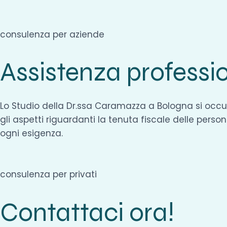
consulenza per aziende
Assistenza professio
Lo Studio della Dr.ssa Caramazza a Bologna si occupa
gli aspetti riguardanti la tenuta fiscale delle perso
ogni esigenza.
consulenza per privati
Contattaci ora!