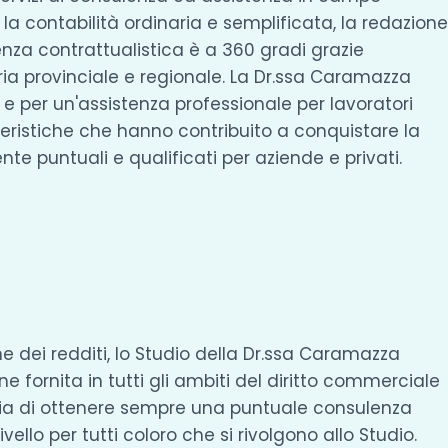
a contabilità ordinaria e semplificata, la redazione
tenza contrattualistica è a 360 gradi grazie
ria provinciale e regionale. La Dr.ssa Caramazza
e e per un'assistenza professionale per lavoratori
tteristiche che hanno contribuito a conquistare la
nte puntuali e qualificati per aziende e privati.
ne dei redditi, lo Studio della Dr.ssa Caramazza
e fornita in tutti gli ambiti del diritto commerciale
ranzia di ottenere sempre una puntuale consulenza
vello per tutti coloro che si rivolgono allo Studio.