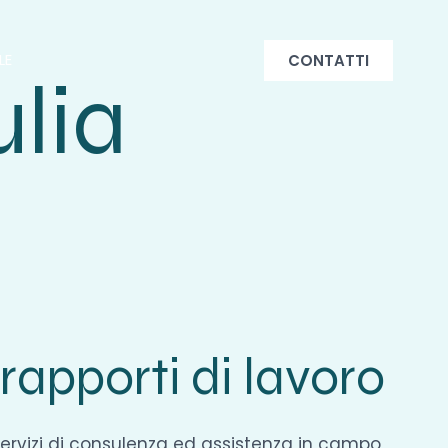
LE
CONTATTI
lia
 rapporti di lavoro
ervizi di consulenza ed assistenza in campo