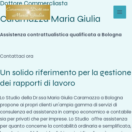
Dottore Commercliasta
Vai
al
Caramazza Maria Giulia
MAI
contenuto
MEN
Assistenza contrattualistica qualificata a Bologna
Contattaci ora
Un solido riferimento per la gestione
dei rapporti di lavoro
Lo Studio della Dr.ssa Maria Giulia Caramazza a Bologna
propone ai propri clienti un'ampia gamma di servizi di
consulenza ed assistenza in campo economico e contabile
sia per privati che per imprese. Lo Studio offre assistenza
per quanto concerne la contabilità ordinaria e semplificata,