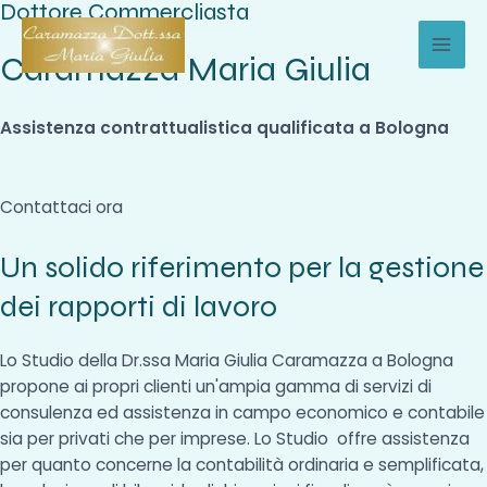
Dottore Commercliasta
Vai
al
Caramazza Maria Giulia
MAI
contenuto
MEN
Assistenza contrattualistica qualificata a Bologna
Contattaci ora
Un solido riferimento per la gestione
dei rapporti di lavoro
Lo Studio della Dr.ssa Maria Giulia Caramazza a Bologna
propone ai propri clienti un'ampia gamma di servizi di
consulenza ed assistenza in campo economico e contabile
sia per privati che per imprese. Lo Studio offre assistenza
per quanto concerne la contabilità ordinaria e semplificata,