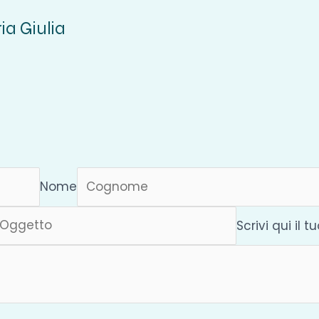
a Giulia
Nome
Scrivi qui il 