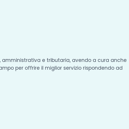
ale, amministrativa e tributaria, avendo a cura anche
ampo per offrire il miglior servizio rispondendo ad