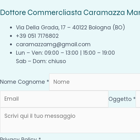
Dottore Commercliasta Caramazza Mari
Via Della Grada, 17 – 40122 Bologna (BO)
+39 051 7176802
caramazzamg@gmail.com
Lun – Ven: 09:00 – 13:00 | 15:00 – 19:00
Sab – Dom: chiuso
Nome Cognome *
Oggetto *
Privacy Policy *