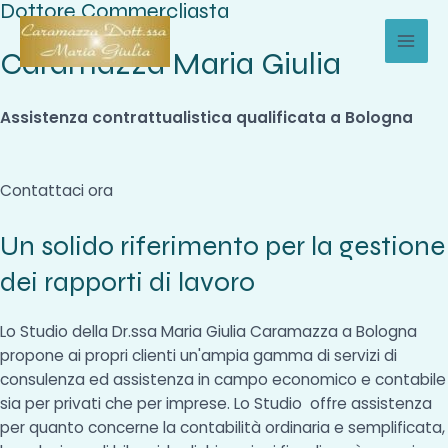
Dottore Commercliasta
Vai
al
Caramazza Maria Giulia
MAI
contenuto
MEN
Assistenza contrattualistica qualificata a Bologna
Contattaci ora
Un solido riferimento per la gestione
dei rapporti di lavoro
Lo Studio della Dr.ssa Maria Giulia Caramazza a Bologna
propone ai propri clienti un'ampia gamma di servizi di
consulenza ed assistenza in campo economico e contabile
sia per privati che per imprese. Lo Studio offre assistenza
per quanto concerne la contabilità ordinaria e semplificata,