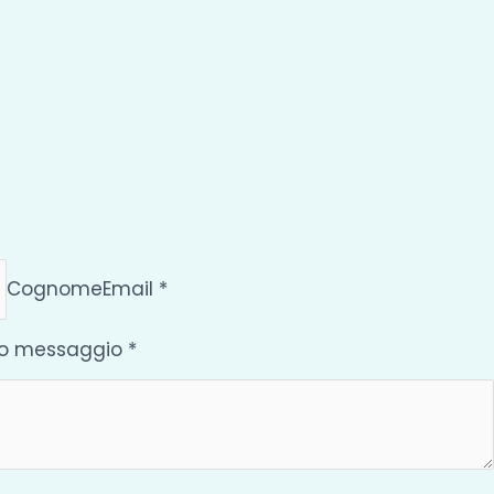
Cognome
Email *
tuo messaggio *