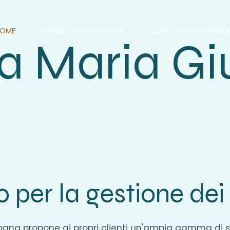
OME
CONSULENZA PRIVATA
CONSULENZA AZIENDA
 Maria Giu
a
o per la gestione dei
logna propone ai propri clienti un'ampia gamma di s