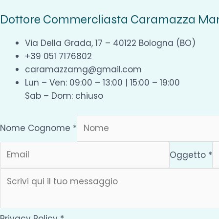
Dottore Commercliasta Caramazza Mari
Via Della Grada, 17 – 40122 Bologna (BO)
+39 051 7176802
caramazzamg@gmail.com
Lun – Ven: 09:00 – 13:00 | 15:00 – 19:00
Sab – Dom: chiuso
Nome Cognome *
Oggetto *
Privacy Policy *