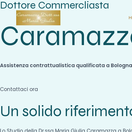
Dottore Commercliasta
Vai
şans
vidobet
vidobet
vidobet
vidobet
casinolevant
casinolevant
casinolevant
vidobet
şans
casinolevant
casino
şans
casino
casino
casino
boostaro
casinolevant
şans
casinolevant
şanscasino
vidobet
vidobet
levant
galyabet
gorabet
gorabet
gorabet
vidobet
galyabet
gorabet
gorabet
nigeria
sports
al
casino
|
|
güncel
giriş
|
|
|
giriş
casino
giriş
şans
casino
levant
şans
şans
|
giriş
casino
giriş
|
|
giriş
casino
|
|
|
|
giriş
|
|
|
betting
betting
H
contenuto
|
giriş
|
|
|
|
|
giriş
|
|
|
|
giriş
|
|
|
|
|
Caramazza
|
|
|
Assistenza contrattualistica qualificata a Bologn
Contattaci ora
Un solido riferiment
Lo Studio della Dr.ssa Maria Giulia Caramazza a Bo