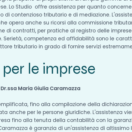
se. Lo Studio offre assistenza per quanto concerne l
ito di contenzioso tributario e di mediazione. L'assis
che opera anche su ricorsi alla commissione tributa
e di contratti, per pratiche al registro delle impres
ie. Serietà, competenza ed affidabilità sono le cara
ore tributario in grado di fornire servizi estremame
per le imprese
a Dr.ssa Maria Giulia Caramazza
emplificata, fino alla compilazione della dichiarazio
ta anche per le persone giuridiche. L'assistenza vien
impresa fino alla tenuta della contabilità con la ga
 Caramazza è garanzia di un'assistenza di altissimo li