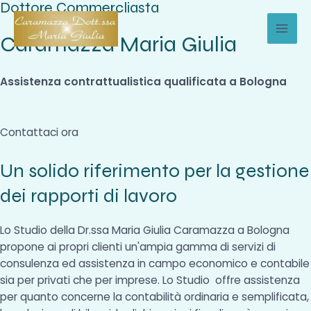
Dottore Commercliasta
Vai
al
Caramazza Maria Giulia
MAI
contenuto
MEN
Assistenza contrattualistica qualificata a Bologna
Contattaci ora
Un solido riferimento per la gestione
dei rapporti di lavoro
Lo Studio della Dr.ssa Maria Giulia Caramazza a Bologna
propone ai propri clienti un'ampia gamma di servizi di
consulenza ed assistenza in campo economico e contabile
sia per privati che per imprese. Lo Studio offre assistenza
per quanto concerne la contabilità ordinaria e semplificata,