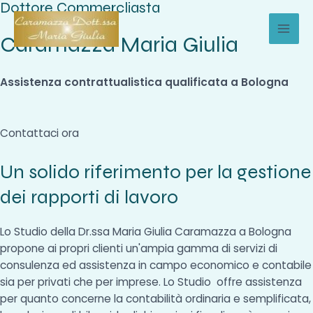
Dottore Commercliasta
Vai
al
Caramazza Maria Giulia
MAI
contenuto
MEN
Assistenza contrattualistica qualificata a Bologna
Contattaci ora
Un solido riferimento per la gestione
dei rapporti di lavoro
Lo Studio della Dr.ssa Maria Giulia Caramazza a Bologna
propone ai propri clienti un'ampia gamma di servizi di
consulenza ed assistenza in campo economico e contabile
sia per privati che per imprese. Lo Studio offre assistenza
per quanto concerne la contabilità ordinaria e semplificata,