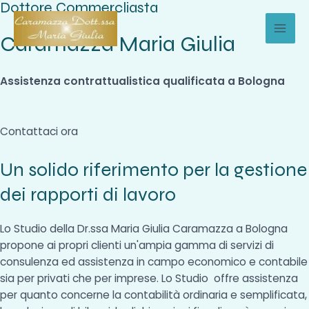
Dottore Commercliasta
Vai
al
Caramazza Maria Giulia
MAI
contenuto
MEN
Assistenza contrattualistica qualificata a Bologna
Contattaci ora
Un solido riferimento per la gestione
dei rapporti di lavoro
Lo Studio della Dr.ssa Maria Giulia Caramazza a Bologna
propone ai propri clienti un'ampia gamma di servizi di
consulenza ed assistenza in campo economico e contabile
sia per privati che per imprese. Lo Studio offre assistenza
per quanto concerne la contabilità ordinaria e semplificata,