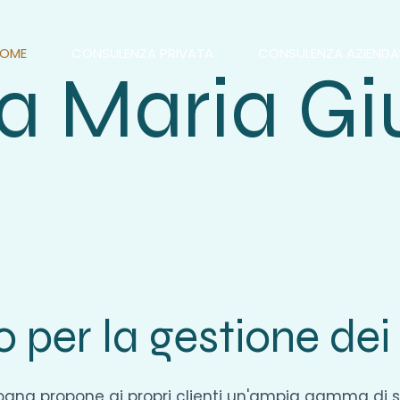
OME
CONSULENZA PRIVATA
CONSULENZA AZIENDA
 Maria Giu
a
o per la gestione dei
logna propone ai propri clienti un'ampia gamma di s