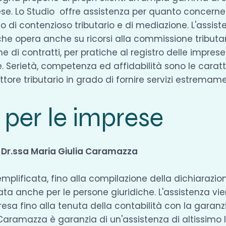
se. Lo Studio offre assistenza per quanto concerne l
ito di contenzioso tributario e di mediazione. L'assis
che opera anche su ricorsi alla commissione tributa
e di contratti, per pratiche al registro delle impres
ie. Serietà, competenza ed affidabilità sono le cara
ore tributario in grado di fornire servizi estremame
per le imprese
a Dr.ssa Maria Giulia Caramazza
emplificata, fino alla compilazione della dichiarazio
ta anche per le persone giuridiche. L'assistenza vien
impresa fino alla tenuta della contabilità con la ga
 Caramazza è garanzia di un'assistenza di altissimo li