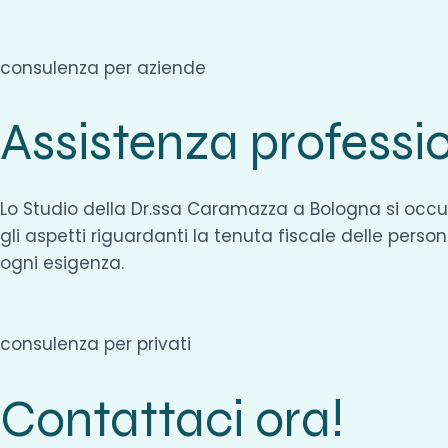
consulenza per aziende
Assistenza professio
Lo Studio della Dr.ssa Caramazza a Bologna si occupa
gli aspetti riguardanti la tenuta fiscale delle perso
ogni esigenza.
consulenza per privati
Contattaci ora!