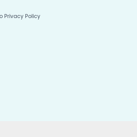
 Privacy Policy