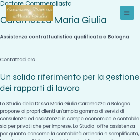
Dottore Commercliasta
Vai
al
Caramazza Maria Giulia
MAI
contenuto
MEN
Assistenza contrattualistica qualificata a Bologna
Contattaci ora
Un solido riferimento per la gestione
dei rapporti di lavoro
Lo Studio della Dr.ssa Maria Giulia Caramazza a Bologna
propone ai propri clienti un'ampia gamma di servizi di
consulenza ed assistenza in campo economico e contabile
sia per privati che per imprese. Lo Studio offre assistenza
per quanto concerne la contabilità ordinaria e semplificata,