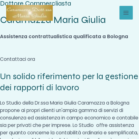
Dottore Commercliasta
Vai
al
Caramazza Maria Giulia
MAI
contenuto
MEN
Assistenza contrattualistica qualificata a Bologna
Contattaci ora
Un solido riferimento per la gestione
dei rapporti di lavoro
Lo Studio della Dr.ssa Maria Giulia Caramazza a Bologna
propone ai propri clienti un'ampia gamma di servizi di
consulenza ed assistenza in campo economico e contabile
sia per privati che per imprese. Lo Studio offre assistenza
per quanto concerne la contabilità ordinaria e semplificata,