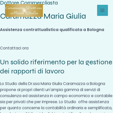
Dottore Commercliasta
Vai
al
Caramazza Maria Giulia
MAI
contenuto
MEN
Assistenza contrattualistica qualificata a Bologna
Contattaci ora
Un solido riferimento per la gestione
dei rapporti di lavoro
Lo Studio della Dr.ssa Maria Giulia Caramazza a Bologna
propone ai propri clienti un'ampia gamma di servizi di
consulenza ed assistenza in campo economico e contabile
sia per privati che per imprese. Lo Studio offre assistenza
per quanto concerne la contabilità ordinaria e semplificata,