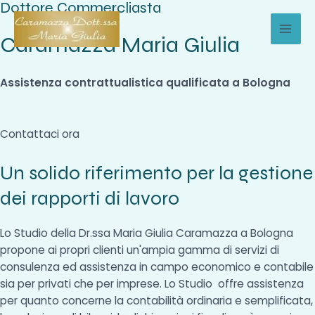
Dottore Commercliasta
Vai
al
Caramazza Maria Giulia
MAI
contenuto
MEN
Assistenza contrattualistica qualificata a Bologna
Contattaci ora
Un solido riferimento per la gestione
dei rapporti di lavoro
Lo Studio della Dr.ssa Maria Giulia Caramazza a Bologna
propone ai propri clienti un'ampia gamma di servizi di
consulenza ed assistenza in campo economico e contabile
sia per privati che per imprese. Lo Studio offre assistenza
per quanto concerne la contabilità ordinaria e semplificata,