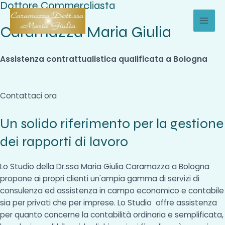
Dottore Commercliasta
Vai
al
Caramazza Maria Giulia
MAI
contenuto
MEN
Assistenza contrattualistica qualificata a Bologna
Contattaci ora
Un solido riferimento per la gestione
dei rapporti di lavoro
Lo Studio della Dr.ssa Maria Giulia Caramazza a Bologna
propone ai propri clienti un'ampia gamma di servizi di
consulenza ed assistenza in campo economico e contabile
sia per privati che per imprese. Lo Studio offre assistenza
per quanto concerne la contabilità ordinaria e semplificata,