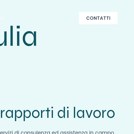
LE
CONTATTI
lia
 rapporti di lavoro
ervizi di consulenza ed assistenza in campo