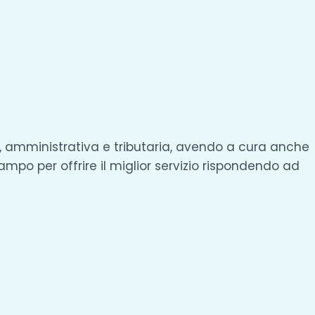
ale, amministrativa e tributaria, avendo a cura anche
ampo per offrire il miglior servizio rispondendo ad