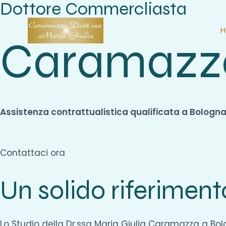
Dottore Commercliasta
Vai
şans
vidobet
vidobet
vidobet
vidobet
casinolevant
casinolevant
casinolevant
vidobet
şans
casinolevant
casino
şans
casino
casino
casino
boostaro
casinolevant
şans
casinolevant
şanscasino
vidobet
vidobet
levant
galyabet
gorabet
gorabet
gorabet
vidobet
galyabet
gorabet
gorabet
nigeria
sports
al
casino
|
|
güncel
giriş
|
|
|
giriş
casino
giriş
şans
casino
levant
şans
şans
|
giriş
casino
giriş
|
|
giriş
casino
|
|
|
|
giriş
|
|
|
betting
betting
H
contenuto
|
giriş
|
|
|
|
|
giriş
|
|
|
|
giriş
|
|
|
|
|
Caramazza
|
|
|
Assistenza contrattualistica qualificata a Bologn
Contattaci ora
Un solido riferiment
Lo Studio della Dr.ssa Maria Giulia Caramazza a Bo