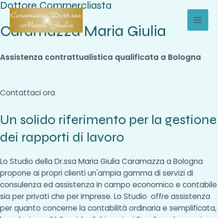
Dottore Commercliasta
Vai
al
Caramazza Maria Giulia
MAI
contenuto
MEN
Assistenza contrattualistica qualificata a Bologna
Contattaci ora
Un solido riferimento per la gestione
dei rapporti di lavoro
Lo Studio della Dr.ssa Maria Giulia Caramazza a Bologna
propone ai propri clienti un'ampia gamma di servizi di
consulenza ed assistenza in campo economico e contabile
sia per privati che per imprese. Lo Studio offre assistenza
per quanto concerne la contabilità ordinaria e semplificata,