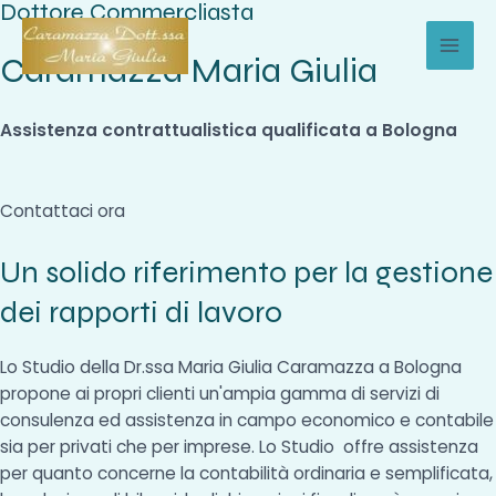
Dottore Commercliasta
Vai
al
Caramazza Maria Giulia
MAI
contenuto
MEN
Assistenza contrattualistica qualificata a Bologna
Contattaci ora
Un solido riferimento per la gestione
dei rapporti di lavoro
Lo Studio della Dr.ssa Maria Giulia Caramazza a Bologna
propone ai propri clienti un'ampia gamma di servizi di
consulenza ed assistenza in campo economico e contabile
sia per privati che per imprese. Lo Studio offre assistenza
per quanto concerne la contabilità ordinaria e semplificata,