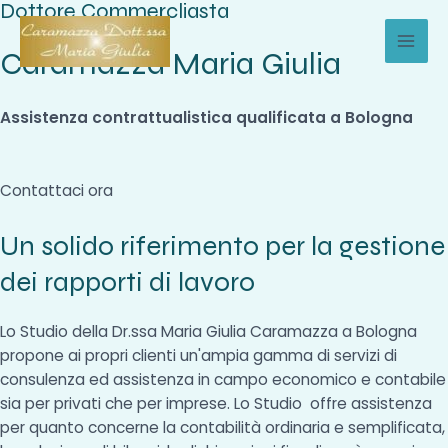
Dottore Commercliasta
Vai
al
Caramazza Maria Giulia
MAI
contenuto
MEN
Assistenza contrattualistica qualificata a Bologna
Contattaci ora
Un solido riferimento per la gestione
dei rapporti di lavoro
Lo Studio della Dr.ssa Maria Giulia Caramazza a Bologna
propone ai propri clienti un'ampia gamma di servizi di
consulenza ed assistenza in campo economico e contabile
sia per privati che per imprese. Lo Studio offre assistenza
per quanto concerne la contabilità ordinaria e semplificata,