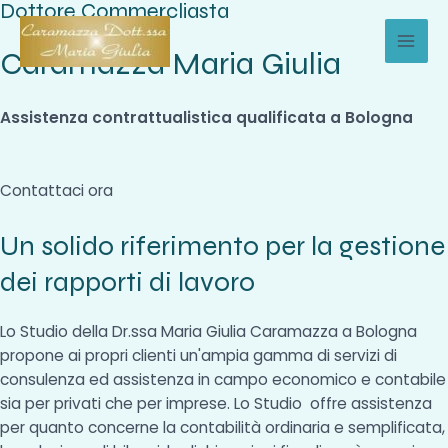
Dottore Commercliasta
Vai
al
Caramazza Maria Giulia
MAI
contenuto
MEN
Assistenza contrattualistica qualificata a Bologna
Contattaci ora
Un solido riferimento per la gestione
dei rapporti di lavoro
Lo Studio della Dr.ssa Maria Giulia Caramazza a Bologna
propone ai propri clienti un'ampia gamma di servizi di
consulenza ed assistenza in campo economico e contabile
sia per privati che per imprese. Lo Studio offre assistenza
per quanto concerne la contabilità ordinaria e semplificata,